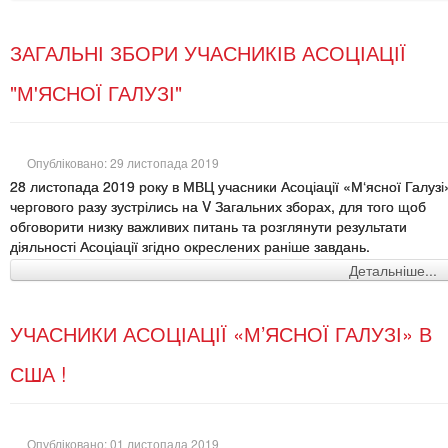
ЗАГАЛЬНІ ЗБОРИ УЧАСНИКІВ АСОЦІАЦІЇ
"М'ЯСНОЇ ГАЛУЗІ"
Опубліковано: 29 листопада 2019
28 листопада 2019 року в МВЦ учасники Асоціації «М‘ясної Галузі
чергового разу зустрілись на V Загальних зборах, для того щоб
обговорити низку важливих питань та розглянути результати
діяльності Асоціації згідно окреслених раніше завдань.
Детальніше...
УЧАСНИКИ АСОЦІАЦІЇ «М’ЯСНОЇ ГАЛУЗІ» В
США !
Опубліковано: 01 листопада 2019