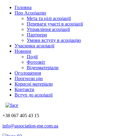
Головна
Про Асоціацію
Мета та цілі асоціації
Переваги участі в асоціації
Управління асоціації
Партнери
Умови вступу в асоціацію
Учасники асоціації
Новини
Події
Фотозвіт
Відеоматеріали
Оголошення
Прогнози цін
Корисні матеріали
Контакти
Вступ до асоціації
+38 067 405 43 15
info@association-mg.com.ua