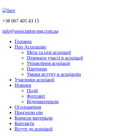
+38 067 405 43 15
info@association-mg.com.ua
Головна
Про Асоціацію
Мета та цілі асоціації
Переваги участі в асоціації
Управління асоціації
Партнери
Умови вступу в асоціацію
Учасники асоціації
Новини
Події
Фотозвіт
Відеоматеріали
Оголошення
Прогнози цін
Корисні матеріали
Контакти
Вступ до асоціації