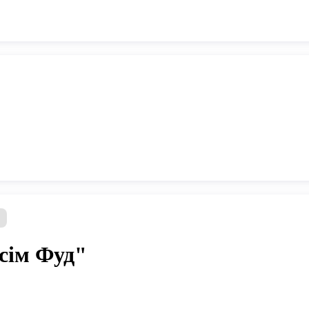
ь
сім Фуд"