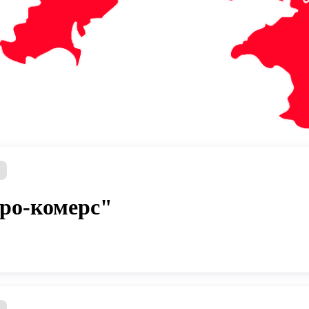
ь
ро-комерс"