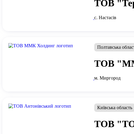
ТОВ "Тер
с. Настасів
Полтавська облас
ТОВ "М
м. Миргород
Київська область
ТОВ "ТО