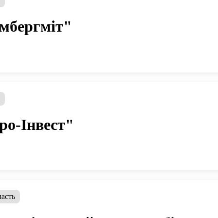
ь
мбергміт"
ь
ро-Інвест"
ласть