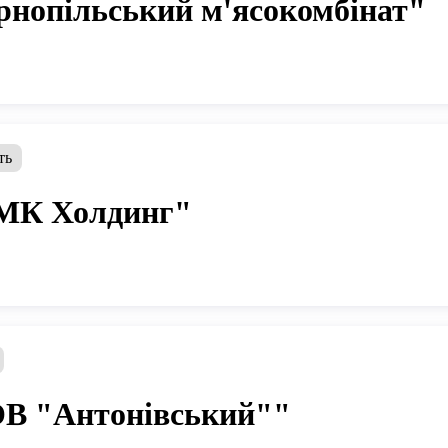
нопільський м'ясокомбінат"
ть
МК Холдинг"
В "Антонівський""