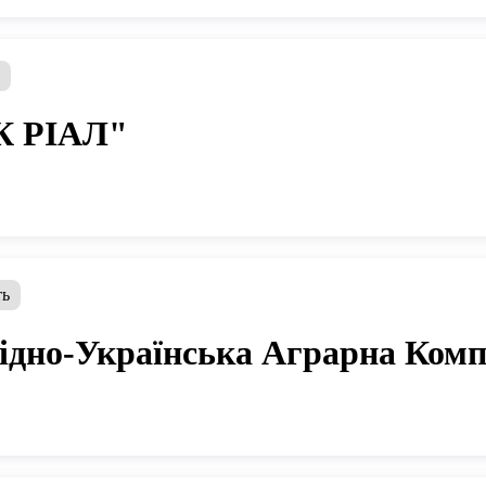
ь
К РІАЛ"
ть
дно-Українська Аграрна Комп