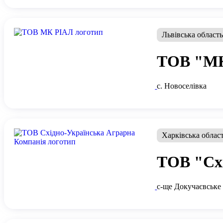
Львівська област
ТОВ "М
с. Новоселівка
Харківська облас
ТОВ "Схі
с-ще Докучаєвське