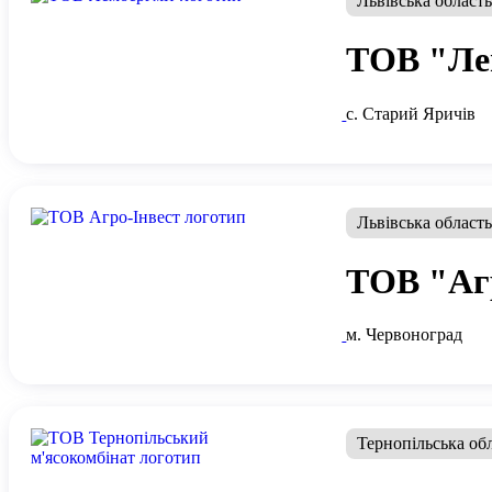
Львівська област
ТОВ "Ле
с. Старий Яричів
Львівська област
ТОВ "Аг
м. Червоноград
Тернопільська об