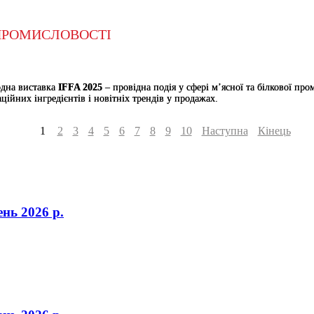
Ї ПРОМИСЛОВОСТІ
одна виставка
IFFA 2025
– провідна подія у сфері м’ясної та білкової пр
ійних інгредієнтів і новітніх трендів у продажах.
1
2
3
4
5
6
7
8
9
10
Наступна
Кінець
нь 2026 р.