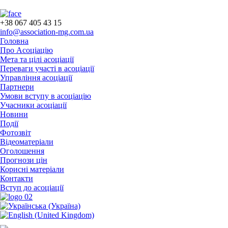
+38 067 405 43 15
info@association-mg.com.ua
Головна
Про Асоціацію
Мета та цілі асоціації
Переваги участі в асоціації
Управління асоціації
Партнери
Умови вступу в асоціацію
Учасники асоціації
Новини
Події
Фотозвіт
Відеоматеріали
Оголошення
Прогнози цін
Корисні матеріали
Контакти
Вступ до асоціації