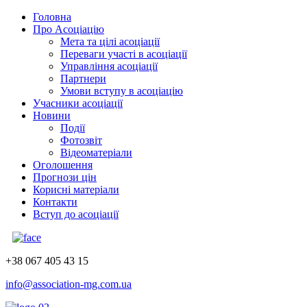
Головна
Про Асоціацію
Мета та цілі асоціації
Переваги участі в асоціації
Управління асоціації
Партнери
Умови вступу в асоціацію
Учасники асоціації
Новини
Події
Фотозвіт
Відеоматеріали
Оголошення
Прогнози цін
Корисні матеріали
Контакти
Вступ до асоціації
+38 067 405 43 15
info@association-mg.com.ua