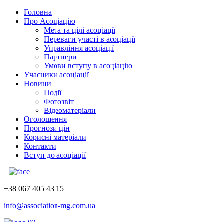
Головна
Про Асоціацію
Мета та цілі асоціації
Переваги участі в асоціації
Управління асоціації
Партнери
Умови вступу в асоціацію
Учасники асоціації
Новини
Події
Фотозвіт
Відеоматеріали
Оголошення
Прогнози цін
Корисні матеріали
Контакти
Вступ до асоціації
+38 067 405 43 15
info@association-mg.com.ua