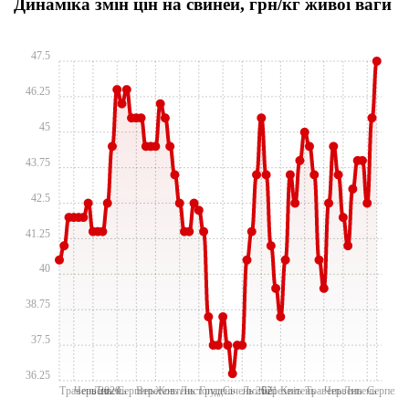
Динаміка змін цін на свиней, грн/кг живої ваги
47.5
46.25
45
43.75
42.5
41.25
40
38.75
37.5
36.25
Травень 2020
Червень
Липень
Серпень
Вересень
Жовтень
Лиcтопад
Грудень
Січень 2021
Лютий
Березень
Квітень
Травень
Червень
Липень
Серпень