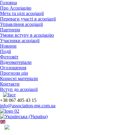
Головна
Про Асоціацію
Мета та цілі асоціації
Переваги участі в асоціації
Управління асоціації
Партнери
Умови вступу в асоціацію
Учасники асоціації
Новини
Події
Фотозвіт
Відеоматеріали
Оголошення
Прогнози цін
Корисні матеріали
Контакти
Вступ до асоціації
+38 067 405 43 15
info@association-mg.com.ua