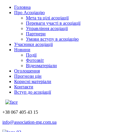
Головна
Про Асоціацію
Мета та цілі асоціації
Переваги участі в асоціації
Управління асоціації
Партнери
Умови вступу в асоціацію
Учасники асоціації
Новини
Події
Фотозвіт
Відеоматеріали
Оголошення
Прогнози цін
Корисні матеріали
Контакти
Вступ до асоціації
+38 067 405 43 15
info@association-mg.com.ua