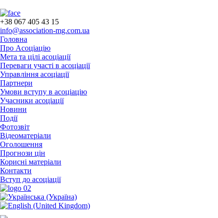
+38 067 405 43 15
info@association-mg.com.ua
Головна
Про Асоціацію
Мета та цілі асоціації
Переваги участі в асоціації
Управління асоціації
Партнери
Умови вступу в асоціацію
Учасники асоціації
Новини
Події
Фотозвіт
Відеоматеріали
Оголошення
Прогнози цін
Корисні матеріали
Контакти
Вступ до асоціації