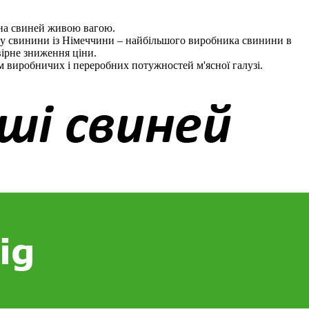
г на свиней живою вагою.
рту свинини із Німеччини – найбільшого виробника свинини в
вірне зниження ціни.
м виробничих і переробних потужностей м'ясної галузі.