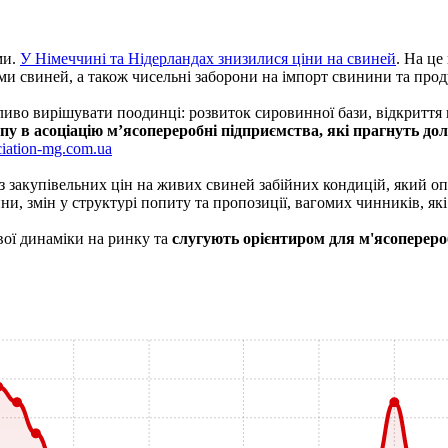
ми.
У Німеччині та Нідерландах знизилися ціни на свиней
. На це
 свиней, а також чисельні заборони на імпорт свинини та продук
иво вирішувати поодинці: розвиток сировинної бази, відкриття но
упу в асоціацію м’ясопереробні підприємства, які прагнуть до
ociation-mg.com.ua
 закупівельних цін на живих свиней забійних кондицій, який опр
, змін у структурі попиту та пропозиції, вагомих чинників, які
ої динаміки на ринку та
слугують орієнтиром для м'ясопереро