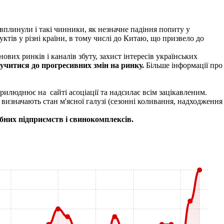
 вплинули і такі чинники, як незначне падіння попиту у
тів у різні країни, в тому числі до Китаю, що призвело до
вих ринків і каналів збуту, захист інтересів українських
лучитися до прогресивних змін на ринку.
Більше інформації про
илюднює на сайті асоціації та надсилає всім зацікавленим.
 визначають стан м'ясної галузі (сезонні коливання, надходження
бних підприємств і свинокомплексів.