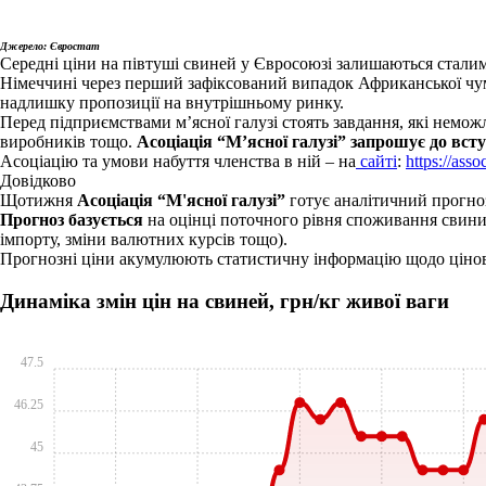
Джерело: Євростат
Середні ціни на півтуші свиней у Євросоюзі залишаються стали
Німеччині через перший зафіксований випадок Африканської чуми
надлишку пропозиції на внутрішньому ринку.
Перед підприємствами м’ясної галузі стоять завдання, які неможл
виробників тощо.
Асоціація “М’ясної галузі” запрошує до вст
Асоціацію та умови набуття членства в ній – на
сайті
:
https://ass
Довідково
Щотижня
Асоціація “М'ясної галузі”
готує аналітичний прогноз
Прогноз базується
на оцінці поточного рівня споживання свинини
імпорту, зміни валютних курсів тощо).
Прогнозні ціни акумулюють статистичну інформацію щодо цінов
Динаміка змін цін на свиней, грн/кг живої ваги
47.5
46.25
45