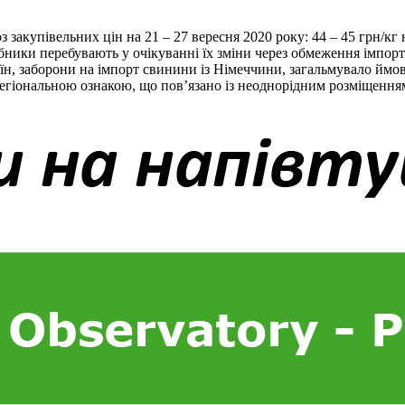
з закупівельних цін на 21 – 27 вересня 2020 року: 44 – 45 грн/к
бники перебувають у очікуванні їх зміни через обмеження імпо
їн, заборони на імпорт свинини із Німеччини, загальмувало ймо
регіональною ознакою, що пов’язано із неоднорідним розміщення