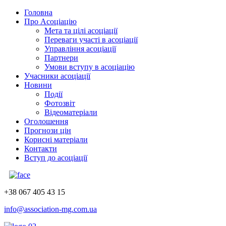
Головна
Про Асоціацію
Мета та цілі асоціації
Переваги участі в асоціації
Управління асоціації
Партнери
Умови вступу в асоціацію
Учасники асоціації
Новини
Події
Фотозвіт
Відеоматеріали
Оголошення
Прогнози цін
Корисні матеріали
Контакти
Вступ до асоціації
+38 067 405 43 15
info@association-mg.com.ua