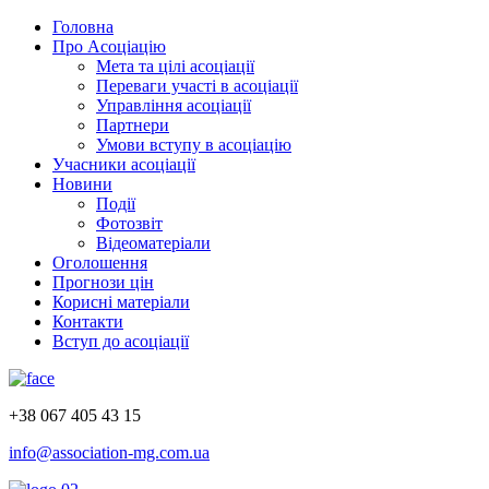
Головна
Про Асоціацію
Мета та цілі асоціації
Переваги участі в асоціації
Управління асоціації
Партнери
Умови вступу в асоціацію
Учасники асоціації
Новини
Події
Фотозвіт
Відеоматеріали
Оголошення
Прогнози цін
Корисні матеріали
Контакти
Вступ до асоціації
+38 067 405 43 15
info@association-mg.com.ua