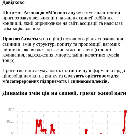
Довідково
Щотижня
Асоціація «М'ясної галузі»
готує аналітичний
прогноз закупівельних цін на живих свиней забійних
кондицій, який оприлюднює на сайті асоціації та надсилає
всім зацікавленим.
Прогноз базується
на оцінці поточного рівня споживання
свинини, змін у структурі попиту та пропозиції, вагомих
чинників, які визначають стан м'ясної галузі (сезонні
коливання, надходження імпорту, зміни валютних курсів
тощо).
Прогнозні ціни акумулюють статистичну інформацію щодо
цінової динаміки на ринку та
слугують орієнтиром для
м'ясопереробних підприємств і свинокомплексів.
Динаміка змін цін на свиней, грн/кг живої ваги
47.5
46.25
45