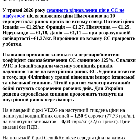
У травні 2026 року
сезонного відновлення цін в ЄС не
відбулося
: після зниження ціни Німеччиною на 10
євроцентів/кг ринок просів по всьому союзу. Поточні ціни:
Іспанія — €1,29/кг, Франція — €1,27, Німеччина — €1,25,
Нідерланди — €1,18, Данія — €1,11 — при розрахунковій
собівартості ~€1,37/кг. Виробники по всьому ЄС працюють
у збиток.
Головною причиною залишаєтся перевиробництво:
коефіцієнт самозабезпечення ЄС свининою 125%. Спалахи
АЧС в Іспанії закрили частину зовнішніх ринків,
надлишок тисне на внутрішній ринок ЄС. Єдиний позитив
в тому, що Філіппіни у травні відновили імпорт іспанської
та німецької свинини. Літній прогноз малосприятливий:
бойні готують скорочення робочих днів. Для України
дешева європейська свинина продовжить тиснути на
внутрішній ринок через імпорт.
На німецькій біржі VEZG на наступний тиждень ціни на
напівтуші кондиційних свиней –
1,50
€ євро/кг (77,73 грн/кг),
на напівтуші свиноматок –
0,63
євро/кг (
32,65
грн/кг). Ціни
вказані без ПДВ.
На польській біржі CennikRolnicze середня ціна на живих