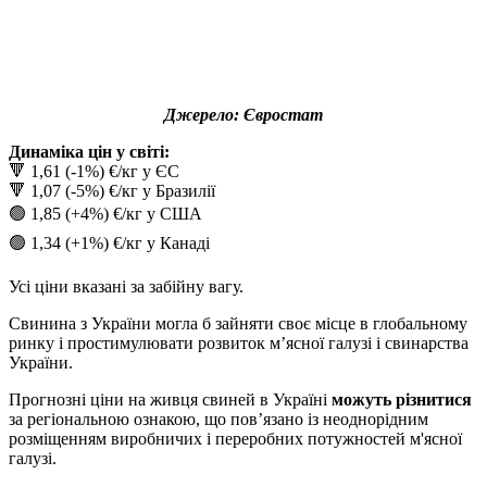
Джерел
о: Євростат
Динаміка цін у світі:
🔻 1,61 (-1%) €/кг у ЄС
🔻 1,07 (-5%) €/кг у Бразилії
🟢 1,85 (+4%) €/кг у США
🟢 1,34 (+1%) €/кг у Канаді
Усі ціни вказані за забійну вагу.
Свинина з України могла б зайняти своє місце в глобальному
ринку і простимулювати розвиток мʼясної галузі і свинарства
України.
Прогнозні ціни на живця свиней в Україні
можуть різнитися
за регіональною ознакою, що пов’язано із неоднорідним
розміщенням виробничих і переробних потужностей м'ясної
галузі.