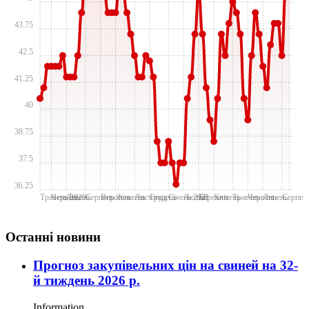
43.75
42.5
41.25
40
38.75
37.5
36.25
Травень 2020
Червень
Липень
Серпень
Вересень
Жовтень
Лиcтопад
Грудень
Січень 2021
Лютий
Березень
Квітень
Травень
Червень
Липень
Серпен
Останні новини
Прогноз закупівельних цін на свиней на 32-
й тиждень 2026 р.
Information