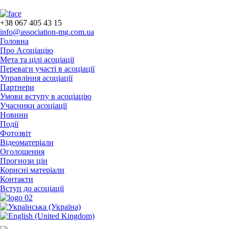
+38 067 405 43 15
info@association-mg.com.ua
Головна
Про Асоціацію
Мета та цілі асоціації
Переваги участі в асоціації
Управління асоціації
Партнери
Умови вступу в асоціацію
Учасники асоціації
Новини
Події
Фотозвіт
Відеоматеріали
Оголошення
Прогнози цін
Корисні матеріали
Контакти
Вступ до асоціації