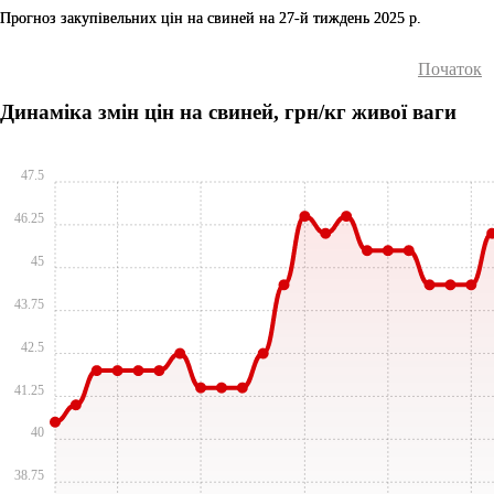
Прогноз закупівельних цін на свиней на 27-й тиждень 2025 р.
Початок
Динаміка змін цін на свиней, грн/кг живої ваги
47.5
46.25
45
43.75
42.5
41.25
40
38.75