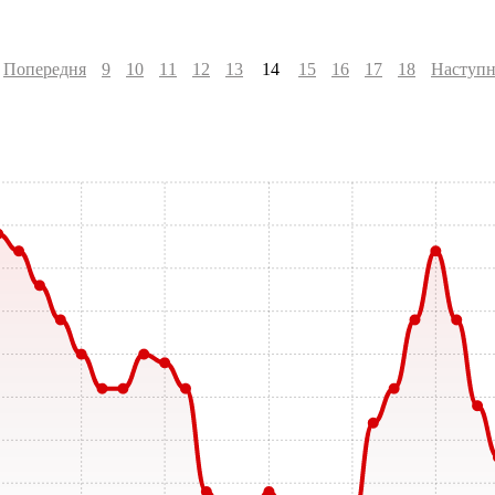
Попередня
9
10
11
12
13
14
15
16
17
18
Наступн