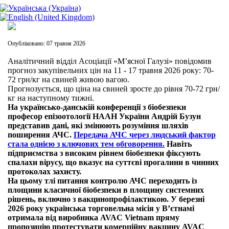
Опубліковано: 07 травня 2026
Аналітичний відділ Асоціації «М’ясної Галузі» повідомив
прогноз закупівельних цін на 11 - 17 травня 2026 року: 70-
72 грн/кг на свиней живою вагою.
Прогнозується, що ціна на свиней зросте до рівня 70-72 грн/
кг на наступному тижні.
На українсько-данській конференції з біобезпеки
професор епізоотології НААН України Андрій Бузун
представив дані, які змінюють розуміння шляхів
поширення АЧС.
Передача АЧС через людський фактор
стала однією з ключових тем обговорення.
Навіть
підприємства з високим рівнем біобезпеки фіксують
спалахи вірусу, що вказує на суттєві прогалини в чинних
протоколах захисту.
На цьому тлі питання контролю АЧС переходить із
площини класичної біобезпеки в площину системних
рішень, включно з вакцинопрофілактикою. У березні
2026 року українська торговельна місія у В’єтнамі
отримала від виробника AVAC Vietnam пряму
пропозицію протестувати комерційну вакцину AVAC