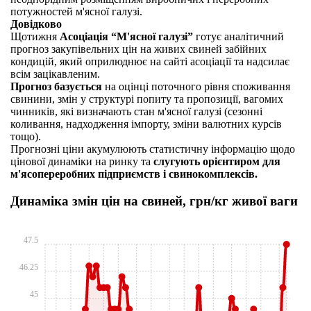
потужностей м'ясної галузі.
Довідково
Щотижня
Асоціація “М'ясної галузі”
готує аналітичний
прогноз закупівельних цін на живих свиней забійних
кондицій, який оприлюднює на сайті асоціації та надсилає
всім зацікавленим.
Прогноз базується
на оцінці поточного рівня споживання
свинини, змін у структурі попиту та пропозиції, вагомих
чинників, які визначають стан м'ясної галузі (сезонні
коливання, надходження імпорту, зміни валютних курсів
тощо).
Прогнозні ціни акумулюють статистичну інформацію щодо
цінової динаміки на ринку та
слугують орієнтиром для
м'ясопереробних підприємств і свинокомплексів.
Динаміка змін цін на свиней, грн/кг живої ваги
47.5
46.25
45