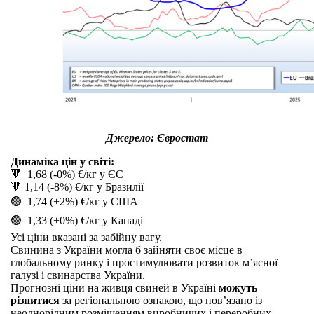
Джерело: Євростат
Динаміка цін у світі:
🔻 1,68 (-0%) €/кг у ЄС
🔻 1,14 (-8%) €/кг у Бразилії
🟢 1,74 (+2%) €/кг у США
🟢 1,33 (+0%) €/кг у Канаді
Усі ціни вказані за забійну вагу.
Свинина з України могла б зайняти своє місце в
глобальному ринку і простимулювати розвиток мʼясної
галузі і свинарства України.
Прогнозні ціни на живця свиней в Україні
можуть
різнитися
за регіональною ознакою, що пов’язано із
неоднорідним розміщенням виробничих і переробних