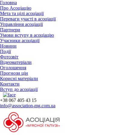
Головна
Про Асоціацію
Мета та цілі асоціації
Переваги участі в асоціації
Управління асоціації
Партнери
Умови вступу в асоціацію
Учасники асоціації
Новини
Події
Фотозвіт
Відеоматеріали
Оголошення
Прогнози цін
Корисні матеріали
Контакти
Вступ до асоціації
+38 067 405 43 15
info@association-mg.com.ua