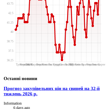
43.75
42.5
41.25
40
38.75
37.5
36.25
Травень 2020
Червень
Липень
Серпень
Вересень
Жовтень
Лиcтопад
Грудень
Січень 2021
Лютий
Березень
Квітень
Травень
Червень
Липень
Серпень
Останні новини
Прогноз закупівельних цін на свиней на 32-й
тиждень 2026 р.
Information
6 days ago