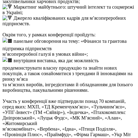
закупівельники харчових продуктів;
Маркетинг майбутнього: штучний інтелект та соцмережі
в Україні;
Джерело кваліфікованих кадрів для м’ясопереробних
підприємств.
Окрім того, у рамках конференції пройдуть:
панельне обговорення на тему: «Фінанси та грантова
підтримка підприємств
м’ясопереробної галузі в умовах війни»;
внутрішня виставка, яка дає можливість
продемонструвати власну продукцію та знайти нових
покупців, а також ознайомитися з трендами й інноваціями на
ринку м’яса
та м’ясних виробів, інгредієнтами й обладнанням для їхнього
виробництва, пакувальними рішеннями.
Участь у конференції вже підтвердили понад 70 компаній,
серед яких: МХП, «ТД Кременчукм’ясо», «Тульчинм’ясо»,
«УПГ-Інвест» (ТМ «Сяйвір»), «Індичка», «Птахокомплекс
Дніпровський», «Луцьк Фудс», «МК М’ясний», «Алан»,
«Житомирський
м’ясокомбінат», «Вербена», «Ідна», «Птиця Поділля»,
«Провінція Плюс», «Праймфуд», «Фірма Гармаш», «Укр Міт