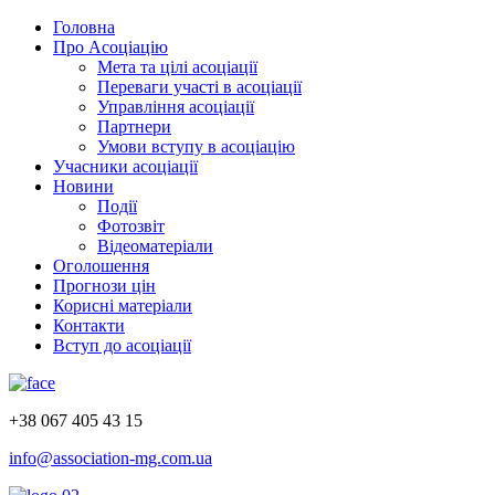
Головна
Про Асоціацію
Мета та цілі асоціації
Переваги участі в асоціації
Управління асоціації
Партнери
Умови вступу в асоціацію
Учасники асоціації
Новини
Події
Фотозвіт
Відеоматеріали
Оголошення
Прогнози цін
Корисні матеріали
Контакти
Вступ до асоціації
+38 067 405 43 15
info@association-mg.com.ua