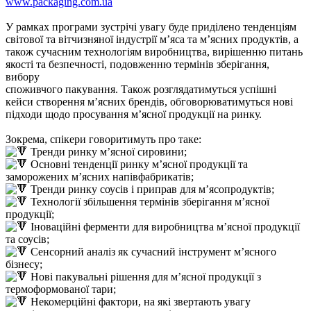
www.packaging.com.ua
У рамках програми зустрічі увагу буде приділено тенденціям
світової та вітчизняної індустрії м’яса та м’ясних продуктів, а
також сучасним технологіям виробництва, вирішенню питань
якості та безпечності, подовженню термінів зберігання,
вибору
споживчого пакування. Також розглядатимуться успішні
кейси створення м’ясних брендів, обговорюватимуться нові
підходи щодо просування м’ясної продукції на ринку.
Зокрема, спікери говоритимуть про таке:
Тренди ринку м’ясної сировини;
Основні тенденції ринку м’ясної продукції та
заморожених м’ясних напівфабрикатів;
Тренди ринку соусів і приправ для м’ясопродуктів;
Технології збільшення термінів зберігання м’ясної
продукції;
Іноваційні ферменти для виробництва м’ясної продукції
та соусів;
Сенсорний аналіз як сучасний інструмент м’ясного
бізнесу;
Нові пакувальні рішення для м’ясної продукції з
термоформованої тари;
Некомерційні фактори, на які звертають увагу