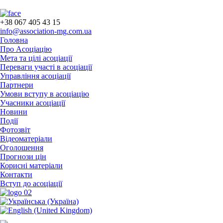
+38 067 405 43 15
info@association-mg.com.ua
Головна
Про Асоціацію
Мета та цілі асоціації
Переваги участі в асоціації
Управління асоціації
Партнери
Умови вступу в асоціацію
Учасники асоціації
Новини
Події
Фотозвіт
Відеоматеріали
Оголошення
Прогнози цін
Корисні матеріали
Контакти
Вступ до асоціації