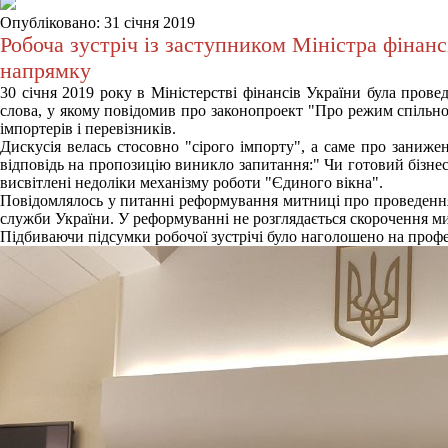
Опубліковано: 31 січня 2019
Робоча зустріч із заступником Міністра фінан
напрямку
30 січня 2019 року в Міністерстві фінансів України була прове
слова, у якому повідомив про законопроект "Про режим спільно
імпортерів і перевізників.
Дискусія велась стосовно "сірого імпорту", а саме про заниже
відповідь на пропозицію виникло запитання:" Чи готовий бізнес
висвітлені недоліки механізму роботи "Єдиного вікна".
Повідомлялось у питанні реформування митниці про проведення
служби України. У реформуванні не розглядається скорочення м
Підбиваючи підсумки робочої зустрічі було наголошено на профе