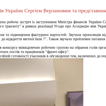
сів України Сергієм Верлановим та представник
дена робоча зустріч із заступником Міністра фінансів України 
го транзиту" в рамках реалізації Угоди про Асоціацію між Укра
ння та підвищення фактурних вартостей. Звучала пропозиція ві
 до відкриття митної бази ?". Також звучало проблемне питання
 конкурсу міжвідомчою робочою групою на обрання голів орган
итних постів та працівників "фронт-офісу".
сійній готовності учасників в обговоренні тем, включених до по