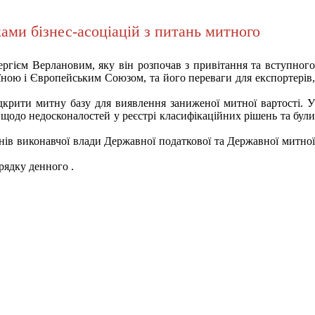
ами бізнес-асоціацій з питань митного
Сергієм Верлановим, яку він розпочав з привітання та вступного
їною і Європейським Союзом, та його переваги для експортерів,
дкрити митну базу для виявлення заниженої митної вартості. У
 щодо недосконалостей у реєстрі класифікаційних рішень та були
ів виконавчої влади Державної податкової та Державної митної
рядку денного .