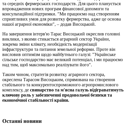
та середніх фермерських господарств. Для цього планується
впровадження нових програм фінансової допомоги та
консультаційної підтримки. "Ми працюємо над створенням
сприятливих умов для розвитку фермерства, адже це основа
нашої аграрної економіки", – додав Висоцький.
На завершення інтерв'ю Тарас Висоцький окреслив головні
виклики, з якими стикається аграрний сектор України,
зокрема зміни клімату, необхідність модернізації
інфраструктури та питання земельної реформи. Проте він
висловив оптимізм щодо майбутнього галузі: "Українське
сільське господарство має великий потенціал, і ми працюємо
над тим, щоб максимально реалізувати його".
Таким чином, стратегія розвитку аграрного сектора,
окреслена Тарасом Висоцьким, спрямована на створення
стабільного та конкурентоспроможного агропромислового
комплексу, де
свинарство та м'ясна галузь відіграватимуть
ключову роль у забезпеченні продовольчої безпеки та
економічної стабільності країни.
Останні новини