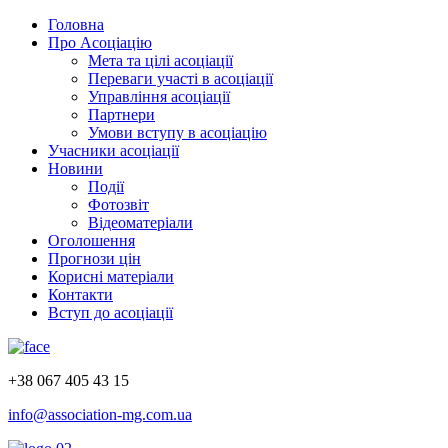
Головна
Про Асоціацію
Мета та цілі асоціації
Переваги участі в асоціації
Управління асоціації
Партнери
Умови вступу в асоціацію
Учасники асоціації
Новини
Події
Фотозвіт
Відеоматеріали
Оголошення
Прогнози цін
Корисні матеріали
Контакти
Вступ до асоціації
+38 067 405 43 15
info@association-mg.com.ua