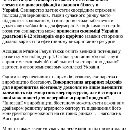
елементом диверсифікації аграрного бізнесу в
Україні.
Свинарство здатне стати своєрідним страховим
полісом для зерновиків. Умови сучасного ринку часто
піддаються коливанням, і свинарство може забезпечити
додаткову стабільність для фермерів. За оцінками експертів,
розвиток свинарства може
приносити економіці України
додаткові 6-12 мільярдів євро щорічно
завдяки створенню
доданої вартості та ефективному використанню ресурсів.
Асоціація М'ясної Галузі також бачить великий потенціал у
розвитку м'ясної індустрії. Стійке зростання м'ясної галузі
сприятиме економічній стабільності та створенню доданої
вартості в агропромисловому комплексі України.
Одним з перспективних напрямків розвитку свинарства є
виробництво біоетанолу.
Використання аграрних відходів
для виробництва біоетанолу дозволяє не лише зменшити
залежність від імпортних енергоресурсів, але й створити
нові можливості для переробки аграрної продукції.
"Інновації у виробництві біоетанолу можуть стати важливим
драйвером розвитку аграрного сектору та підвищення його
конкурентоспроможності на світових ринках", – наголосив
Висоцький.
Міністр також звернув увагу на необхідність підтримки малих