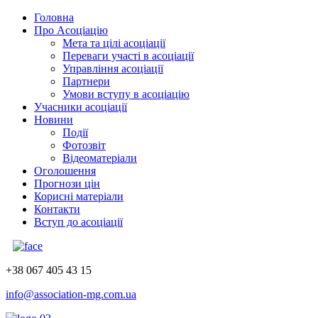
Головна
Про Асоціацію
Мета та цілі асоціації
Переваги участі в асоціації
Управління асоціації
Партнери
Умови вступу в асоціацію
Учасники асоціації
Новини
Події
Фотозвіт
Відеоматеріали
Оголошення
Прогнози цін
Корисні матеріали
Контакти
Вступ до асоціації
+38 067 405 43 15
info@association-mg.com.ua