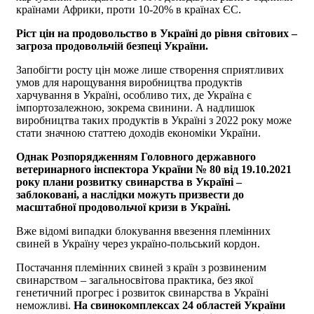
країнами Африки, проти 10-20% в країнах ЄС.
Ріст цін на продовольство в Україні до рівня світових –
загроза продовольчій безпеці України.
Запобігти росту цін може лише створення сприятливих
умов для нарощування виробництва продуктів
харчування в Україні, особливо тих, де Україна є
імпортозалежною, зокрема свинини. А надлишок
виробництва таких продуктів в Україні з 2022 року може
стати значною статтею доходів економіки України.
Однак Розпорядженням Головного державного
ветеринарного інспектора України № 80 від 19.10.2021
року плани розвитку свинарства в Україні –
заблоковані, а наслідки можуть призвести до
масштабної продовольчої кризи в Україні.
Вже відомі випадки блокування ввезення племінних
свиней в Україну через україно-польський кордон.
Постачання племінних свиней з країн з розвиненим
свинарством – загальносвітова практика, без якої
генетичний прогрес і розвиток свинарства в Україні
неможливі.
На свинокомплексах 24 областей України