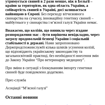
утримується свиней в 2 рази менше, ніж в Бельгії –
країни за територією, як одна область України, а
собівартість свиней в Україні, досі залишається
найвищою в Європі
. Без переходу вітчизняного
свинарства на сучасну, інноваційну генетику свиней –
майбутнього у свинарства і мʼясної галузі України немає.
Вважаємо, що колізія, що виникла через згадане
розпорядження має – бути вирішена невідкладно, через
загрозу продовольчій безпеці України і соціальній
стабільності в державі.
Нами запропоновано
Держпродспоживслужбі кілька шляхів усунення колізії,
що відповідають українському законодавству та
загальносвітовій практиці, без необхідності внесення змін
до Закону України “Про ветеринарну медицину”.
Про зміни в ситуації з блокуванням імпорту генетики
свиней буде повідомлено додатково.
Прес-служба
Асоціації “Мʼясної галузі”
Останні новини