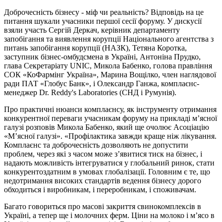
Доброчесність бізнесу - міф чи реальність? Відповідь на це
питання шукали учасники першої сесії форуму. У дискусії
взяли участь Сергій Деркач, керівник департаменту
запобігання та виявлення корупції Національного агентства з
питань запобігання корупції (НАЗК), Тетяна Коротка,
заступник бізнес-омбудсмена в Україні, Антоніна Прудко,
глава Секретаріату UNIC, Микола Бабенко, голова правління
СОК «КоФармінг Україна», Марина Вощілко, член наглядової
ради ПАТ «Глобус Банк», і Олександр Ганжа, комплаєнс-
менеджер Dr. Reddy's Laboratories (СНД і Румунія).
Про практичні нюанси комплаєнсу, як інструменту отримання
конкурентної переваги учасникам форуму на прикладі м’ясної
галузі розповів Микола Бабенко, який ще очолює Асоціацію
«М’ясної галузі». «Профілактика завжди краще ніж лікування.
Комплаєнс та доброчесність дозволяють не допустити
проблем, через які з часом може з’явитися тиск на бізнес, і
надають можливість інтегруватися у глобальний ринок, стати
конкурентоздатним в умовах глобалізації. Головним є те, що
недотримання високих стандартів ведення бізнесу дорого
обходиться і виробникам, і переробникам, і споживачам.
Багато говориться про масові закриття свинокомплексів в
Україні, а тепер ще і молочних ферм. Ціни на молоко і м’ясо в