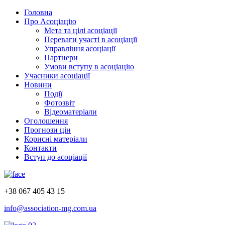
Головна
Про Асоціацію
Мета та цілі асоціації
Переваги участі в асоціації
Управління асоціації
Партнери
Умови вступу в асоціацію
Учасники асоціації
Новини
Події
Фотозвіт
Відеоматеріали
Оголошення
Прогнози цін
Корисні матеріали
Контакти
Вступ до асоціації
+38 067 405 43 15
info@association-mg.com.ua