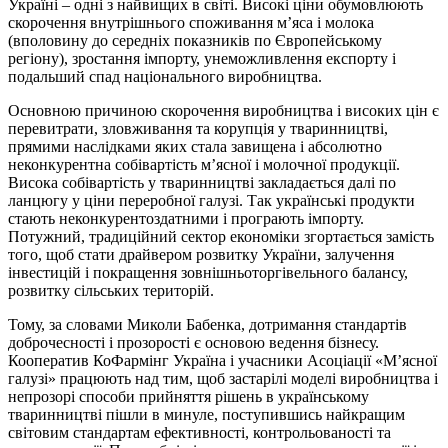
Україні – одні з найвищих в світі. Високі ціни обумовлюють
скорочення внутрішнього споживання м’яса і молока
(вполовину до середніх показників по Європейському
регіону), зростання імпорту, унеможливлення експорту і
подальший спад національного виробництва.
Основною причиною скорочення виробництва і високих цін є
перевитрати, зловживання та корупція у тваринництві,
прямими наслідками яких стала завищена і абсолютно
неконкурентна собівартість м’ясної і молочної продукції.
Висока собівартість у тваринництві закладається далі по
ланцюгу у ціни переробної галузі. Так українські продукти
стають неконкурентоздатними і програють імпорту.
Потужний, традиційний сектор економіки згортається замість
того, щоб стати драйвером розвитку України, залучення
інвестицій і покращення зовнішньоторгівельного балансу,
розвитку сільських територій.
Тому, за словами Миколи Бабенка, дотримання стандартів
доброчесності і прозорості є основою ведення бізнесу.
Кооператив КоФармінг Україна і учасники Асоціації «М’ясної
галузі» працюють над тим, щоб застарілі моделі виробництва і
непрозорі способи прийняття рішень в українському
тваринництві пішли в минуле, поступившись найкращим
світовим стандартам ефективності, контрольованості та