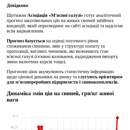
Довідково
Щотижня
Асоціація «М'ясної галузі»
готує аналітичний
прогноз закупівельних цін на живих свиней забійних
кондицій, який оприлюднює на сайті асоціації та надсилає
всім зацікавленим.
Прогноз базується
на оцінці поточного рівня
споживання свинини, змін у структурі попиту та
пропозиції, вагомих чинників, які визначають стан
м'ясної галузі (сезонні коливання, надходження імпорту,
зміни валютних курсів тощо).
Прогнозні ціни акумулюють статистичну інформацію
щодо цінової динаміки на ринку та
слугують орієнтиром
для м'ясопереробних підприємств і свинокомплексів.
Динаміка змін цін на свиней, грн/кг живої
ваги
47.5
46.25