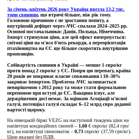
За січень–квітень 2026 року Україна ввезла 13,2 тис.
тонн свинини
, що втричі більше, ніж рік тому.
Головною причиною є не зростання попиту, а
внутрішній дефіцит через АЧС-спалахи 2024–2025 рр.
Основні постачальники: Данія, Польща, Німеччина.
Імпорт стримував ціни, але цей ефект вичерпується:
світові ціни на м'ясо б'ють рекорди, а переорієнтація
птахівництва на ЄС ще більше скоротить внутрішню
пропозицію.
Собівартість свинини в Україні — менше 1 євро/кг
проти понад 2 євро/кг у ЄС. Попри цю перевагу, країна
20 років не покриває власне споживання і 10–30%
закриває імпортом. Проблема АЧС залишається
невирішеною з 2012 року та може стати формальною
перепоною при вступі до ЄС. Вакцина існує, але
держрішення досі немає. За оцінкою Асоціації м'ясної
галузі, потенціал галузі складає 6–12 млрд євро доданої
вартості щороку.
На німецькій біржі VEZG на наступний тиждень ціни на
напівтуші кондиційних свиней –
1,60
€ євро/кг (82,4 грн/
кг), на напівтуші свиноматок –
0,73
євро/кг (37,59 грн/кг).
Ціни вказані без ПДВ.