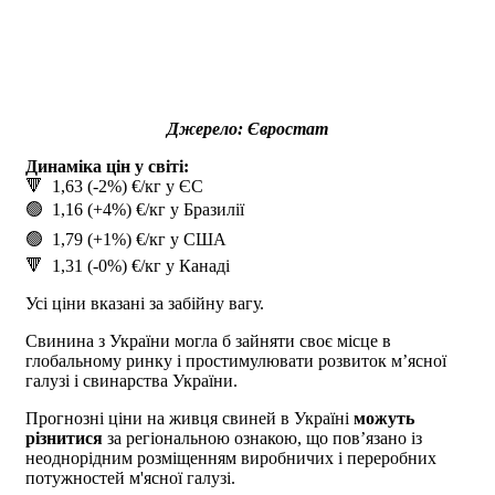
Джерел
о: Євростат
Динаміка цін у світі:
🔻 1,63 (-2%) €/кг у ЄС
🟢 1,16 (+4%) €/кг у Бразилії
🟢 1,79 (+1%) €/кг у США
🔻 1,31 (-0%) €/кг у Канаді
Усі ціни вказані за забійну вагу.
Свинина з України могла б зайняти своє місце в
глобальному ринку і простимулювати розвиток мʼясної
галузі і свинарства України.
Прогнозні ціни на живця свиней в Україні
можуть
різнитися
за регіональною ознакою, що пов’язано із
неоднорідним розміщенням виробничих і переробних
потужностей м'ясної галузі.