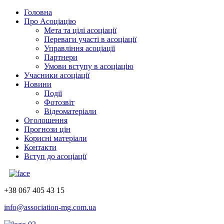
Головна
Про Асоціацію
Мета та цілі асоціації
Переваги участі в асоціації
Управління асоціації
Партнери
Умови вступу в асоціацію
Учасники асоціації
Новини
Події
Фотозвіт
Відеоматеріали
Оголошення
Прогнози цін
Корисні матеріали
Контакти
Вступ до асоціації
+38 067 405 43 15
info@association-mg.com.ua