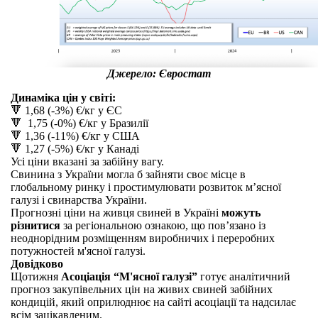
Джерело: Євростат
Динаміка цін у світі:
🔻 1,68 (-3%) €/кг у ЄС
🔻 1,75 (-0%) €/кг у Бразилії
🔻 1,36 (-11%) €/кг у США
🔻 1,27 (-5%) €/кг у Канаді
Усі ціни вказані за забійну вагу.
Свинина з України могла б зайняти своє місце в
глобальному ринку і простимулювати розвиток мʼясної
галузі і свинарства України.
Прогнозні ціни на живця свиней в Україні
можуть
різнитися
за регіональною ознакою, що пов’язано із
неоднорідним розміщенням виробничих і переробних
потужностей м'ясної галузі.
Довідково
Щотижня
Асоціація “М'ясної галузі”
готує аналітичний
прогноз закупівельних цін на живих свиней забійних
кондицій, який оприлюднює на сайті асоціації та надсилає
всім зацікавленим.