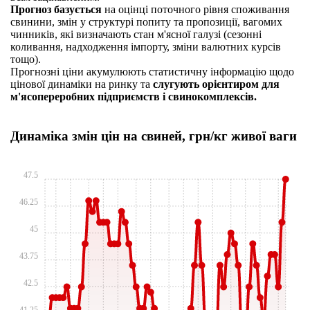
Прогноз базується
на оцінці поточного рівня споживання
свинини, змін у структурі попиту та пропозиції, вагомих
чинників, які визначають стан м'ясної галузі (сезонні
коливання, надходження імпорту, зміни валютних курсів
тощо).
Прогнозні ціни акумулюють статистичну інформацію щодо
цінової динаміки на ринку та
слугують орієнтиром для
м'ясопереробних підприємств і свинокомплексів.
Динаміка змін цін на свиней, грн/кг живої ваги
47.5
46.25
45
43.75
42.5