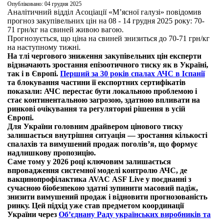
Опубліковано: 04 грудня 2025
Аналітичний відділ Асоціації «М’ясної галузі» повідомив
прогноз закупівельних цін на 08 - 14 грудня 2025 року: 70-
71 грн/кг на свиней живою вагою.
Прогнозується, що ціна на свиней знизиться до 70-71 грн/кг
на наступному тижні.
На тлі чергового зниження закупівельних цін експерти
відзначають зростання епізоотичного тиску як в Україні,
так і в Європі.
Перший за 30 років спалах АЧС в Іспанії
та блокування частини її експортних сертифікатів
показали: АЧС перестає бути локальною проблемою і
стає континентальною загрозою, здатною впливати на
ринкові очікування та регуляторні рішення в усій
Європі.
Для України головним драйвером цінового тиску
залишається внутрішня ситуація — зростання кількості
спалахів та вимушений продаж поголів’я, що формує
надлишкову пропозицію.
Саме тому у 2026 році ключовим залишається
впровадження системної моделі контролю АЧС, де
вакцинопрофілактика AVAC ASF Live у поєднанні з
сучасною біобезпекою здатні зупинити масовий падіж,
знизити вимушений продаж і відновити прогнозованість
ринку. Цей підхід уже став предметом координації
України через
Об’єднану Раду українських виробників та