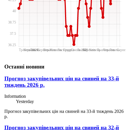
41.25
40
38.75
37.5
36.25
Травень 2020
Червень
Липень
Серпень
Вересень
Жовтень
Лиcтопад
Грудень
Січень 2021
Лютий
Березень
Квітень
Травень
Червень
Липень
Серпень
Останні новини
Прогноз закупівельних цін на свиней на 33-й
тиждень 2026 р.
Information
Yesterday
Прогноз закупівельних цін на свиней на 33-й тиждень 2026
р.
Прогноз закупівельних цін на свиней на 32-й