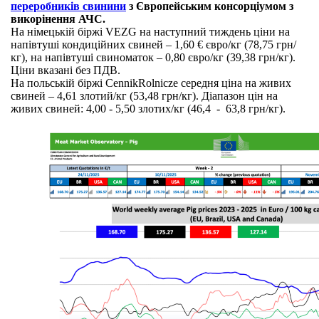
переробників свинини
з Європейським консорціумом з
викорінення АЧС.
На німецькій біржі VEZG на наступний тиждень ціни на
напівтуші кондиційних свиней – 1,60 € євро/кг (78,75 грн/
кг), на напівтуші свиноматок – 0,80 євро/кг (39,38 грн/кг).
Ціни вказані без ПДВ.
На польській біржі CennikRolnicze середня ціна на живих
свиней – 4,61 злотий/кг (53,48 грн/кг). Діапазон цін на
живих свиней: 4,00 - 5,50 злотих/кг (46,4 - 63,8 грн/кг).