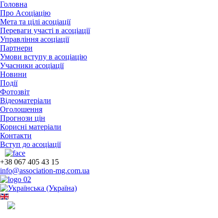
Головна
Про Асоціацію
Мета та цілі асоціації
Переваги участі в асоціації
Управління асоціації
Партнери
Умови вступу в асоціацію
Учасники асоціації
Новини
Події
Фотозвіт
Відеоматеріали
Оголошення
Прогнози цін
Корисні матеріали
Контакти
Вступ до асоціації
+38 067 405 43 15
info@association-mg.com.ua