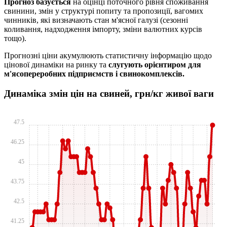
Прогноз базується
на оцінці поточного рівня споживання
свинини, змін у структурі попиту та пропозиції, вагомих
чинників, які визначають стан м'ясної галузі (сезонні
коливання, надходження імпорту, зміни валютних курсів
тощо).
Прогнозні ціни акумулюють статистичну інформацію щодо
цінової динаміки на ринку та
слугують орієнтиром для
м'ясопереробних підприємств і свинокомплексів.
Динаміка змін цін на свиней, грн/кг живої ваги
47.5
46.25
45
43.75
42.5
41.25