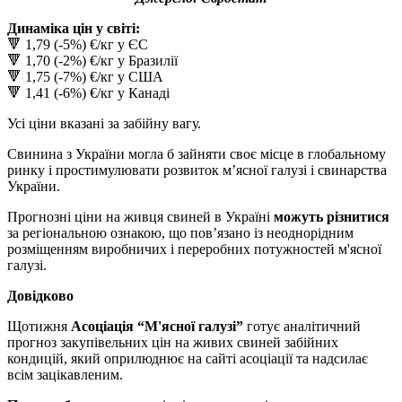
Динаміка цін у світі:
🔻 1,79 (-5%) €/кг у ЄС
🔻 1,70 (-2%) €/кг у Бразилії
🔻 1,75 (-7%) €/кг у США
🔻 1,41 (-6%) €/кг у Канаді
Усі ціни вказані за забійну вагу.
Свинина з України могла б зайняти своє місце в глобальному
ринку і простимулювати розвиток мʼясної галузі і свинарства
України.
Прогнозні ціни на живця свиней в Україні
можуть різнитися
за регіональною ознакою, що пов’язано із неоднорідним
розміщенням виробничих і переробних потужностей м'ясної
галузі.
Довідково
Щотижня
Асоціація “М'ясної галузі”
готує аналітичний
прогноз закупівельних цін на живих свиней забійних
кондицій, який оприлюднює на сайті асоціації та надсилає
всім зацікавленим.