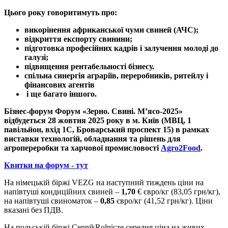
Цього року говоритимуть про:
викорінення африканської чуми свиней (АЧС);
відкриття експорту свинини;
підготовка професійних кадрів і залучення молоді до
галузі;
підвищення рентабельності бізнесу.
спільна синергія аграріїв, переробників, ритейлу і
фінансових агентів
і ще багато іншого.
Бізнес-форум Форум «Зерно. Свині. М’ясо-2025»
відбудеться 28 жовтня 2025 року в м. Київ (МВЦ, 1
павільйон, вхід 1С, Броварський проспект 15) в рамках
виставки технологій, обладнання та рішень для
агропереробки та харчової промисловості
Agro2Food
.
Квитки на форум - тут
На німецькій біржі VEZG на наступний тиждень ціни на
напівтуші кондиційних свиней –
1,70
€ євро/кг (83,05 грн/кг),
на напівтуші свиноматок –
0,85
євро/кг (41,52 грн/кг). Ціни
вказані без ПДВ.
На польській біржі CennikRolnicze середня ціна на живих