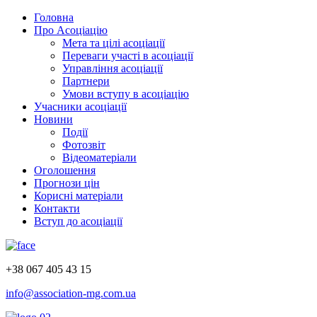
Головна
Про Асоціацію
Мета та цілі асоціації
Переваги участі в асоціації
Управління асоціації
Партнери
Умови вступу в асоціацію
Учасники асоціації
Новини
Події
Фотозвіт
Відеоматеріали
Оголошення
Прогнози цін
Корисні матеріали
Контакти
Вступ до асоціації
+38 067 405 43 15
info@association-mg.com.ua