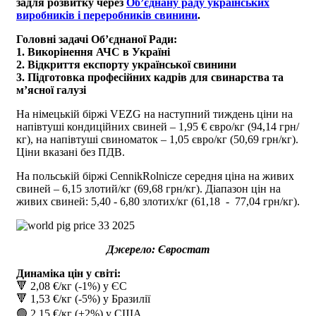
задля розвитку через
Об’єднану раду українських
виробників і переробників свинини
.
Головні задачі Обʼєднаної Ради:
1. Викорінення АЧС в Україні
2. Відкриття експорту української свинини
3. Підготовка професійних кадрів для свинарства та
м’ясної галузі
На німецькій біржі VEZG на наступний тиждень ціни на
напівтуші кондиційних свиней – 1,95 € євро/кг (94,14 грн/
кг), на напівтуші свиноматок – 1,05 євро/кг (50,69 грн/кг).
Ціни вказані без ПДВ.
На польській біржі CennikRolnicze середня ціна на живих
свиней – 6,15 злотий/кг (69,68 грн/кг). Діапазон цін на
живих свиней: 5,40 - 6,80 злотих/кг (61,18 - 77,04 грн/кг).
Джерело: Євростат
Динаміка цін у світі:
🔻 2,08 €/кг (-1%) у ЄС
🔻 1,53 €/кг (-5%) у Бразилії
🟢 2,15 €/кг (+2%) у США