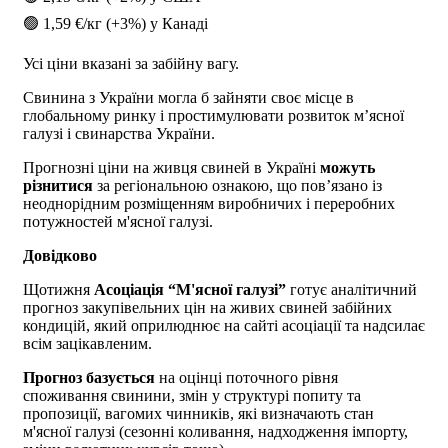
🟢 1,59 €/кг (+3%) у Канаді
Усі ціни вказані за забійну вагу.
Свинина з України могла б зайняти своє місце в
глобальному ринку і простимулювати розвиток мʼясної
галузі і свинарства України.
Прогнозні ціни на живця свиней в Україні
можуть
різнитися
за регіональною ознакою, що пов’язано із
неоднорідним розміщенням виробничих і переробних
потужностей м'ясної галузі.
Довідково
Щотижня
Асоціація “М'ясної галузі”
готує аналітичний
прогноз закупівельних цін на живих свиней забійних
кондицій, який оприлюднює на сайті асоціації та надсилає
всім зацікавленим.
Прогноз базується
на оцінці поточного рівня
споживання свинини, змін у структурі попиту та
пропозиції, вагомих чинників, які визначають стан
м'ясної галузі (сезонні коливання, надходження імпорту,