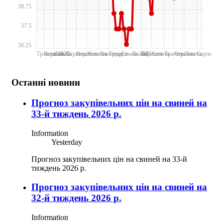
38.75
37.5
36.25
Травень 2020
Червень
Липень
Серпень
Вересень
Жовтень
Лиcтопад
Грудень
Січень 2021
Лютий
Березень
Квітень
Травень
Червень
Липень
Серпень
Останні новини
Прогноз закупівельних цін на свиней на
33-й тиждень 2026 р.
Information
Yesterday
Прогноз закупівельних цін на свиней на 33-й
тиждень 2026 р.
Прогноз закупівельних цін на свиней на
32-й тиждень 2026 р.
Information