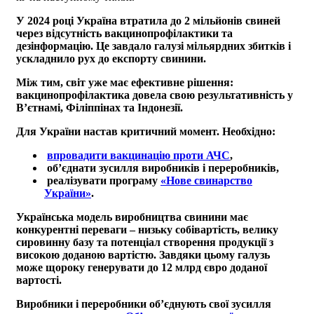
У 2024 році Україна втратила до 2 мільйонів свиней
через відсутність вакцинопрофілактики та
дезінформацію. Це завдало галузі мільярдних збитків і
ускладнило рух до експорту свинини.
Між тим, світ уже має ефективне рішення:
вакцинопрофілактика довела свою результативність у
В’єтнамі, Філіппінах та Індонезії.
Для України настав критичний момент. Необхідно:
впровадити вакцинацію проти АЧС
,
об’єднати зусилля виробників і переробників,
реалізувати програму
«Нове свинарство
України»
.
Українська модель виробництва свинини має
конкурентні переваги – низьку собівартість, велику
сировинну базу та потенціал створення продукції з
високою доданою вартістю. Завдяки цьому галузь
може щороку генерувати до 12 млрд євро доданої
вартості.
Виробники і переробники обʼєднують свої зусилля