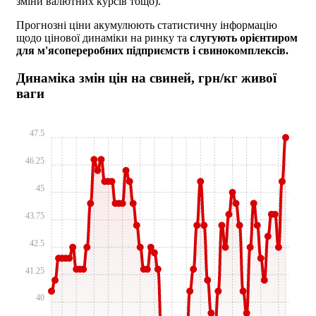
зміни валютних курсів тощо).
Прогнозні ціни акумулюють статистичну інформацію
щодо цінової динаміки на ринку та
слугують орієнтиром
для м'ясопереробних підприємств і свинокомплексів.
Динаміка змін цін на свиней, грн/кг живої
ваги
47.5
46.25
45
43.75
42.5
41.25
40