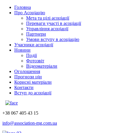
Головна
Про Асоціацію
Мета та цілі асоціації
Переваги участі в асоціації
Управління асоціації
Партнери
Умови вступу в асоціацію
Учасники асоціації
Новини
Події
Фотозвіт
Відеоматеріали
Оголошення
Прогнози цін
Корисні матеріали
Контакти
Вступ до асоціації
+38 067 405 43 15
info@association-mg.com.ua