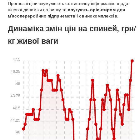
Прогнозні ціни акумулюють статистичну інформацію щодо
цінової динаміки на ринку та
слугують орієнтиром для
м'ясопереробних підприємств і свинокомплексів.
Динаміка змін цін на свиней, грн/
кг живої ваги
47.5
46.25
45
43.75
42.5
41.25
40