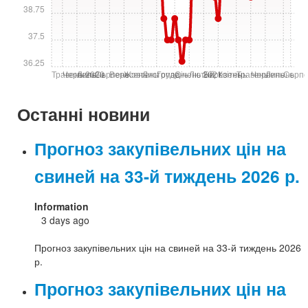
38.75
37.5
36.25
Травень 2020
Червень
Липень
Серпень
Вересень
Жовтень
Лиcтопад
Грудень
Січень 2021
Лютий
Березень
Квітень
Травень
Червень
Липень
Серпе
Останні новини
Прогноз закупівельних цін на
свиней на 33-й тиждень 2026 р.
Information
3 days ago
Прогноз закупівельних цін на свиней на 33-й тиждень 2026
р.
Прогноз закупівельних цін на