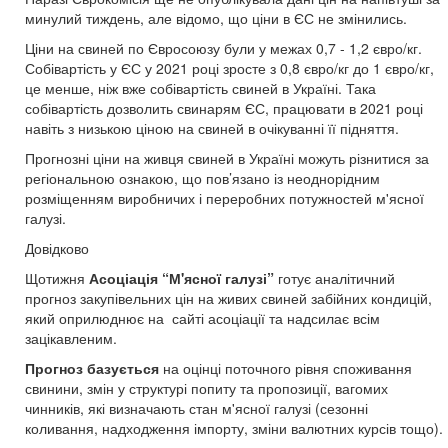
минулий тиждень, але відомо, що ціни в ЄС не змінились.
Ціни на свиней по Євросоюзу були у межах 0,7 - 1,2 євро/кг.
Собівартість у ЄС у 2021 році зросте з 0,8 євро/кг до 1 євро/кг,
це менше, ніж вже собівартість свиней в Україні. Така
собівартість дозволить свинарям ЄС, працювати в 2021 році
навіть з низькою ціною на свиней в очікуванні її підняття.
Прогнозні ціни на живця свиней в Україні можуть різнитися за
регіональною ознакою, що пов’язано із неоднорідним
розміщенням виробничих і переробних потужностей м'ясної
галузі.
Довідково
Щотижня
Асоціація “М'ясної галузі”
готує аналітичний
прогноз закупівельних цін на живих свиней забійних кондицій,
який оприлюднює на сайті асоціації та надсилає всім
зацікавленим.
Прогноз базується
на оцінці поточного рівня споживання
свинини, змін у структурі попиту та пропозиції, вагомих
чинників, які визначають стан м'ясної галузі (сезонні
коливання, надходження імпорту, зміни валютних курсів тощо).