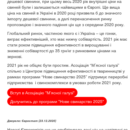
дешевої свинини, при цьому весь 2020 рік внутрішні ціни на
свиней були і залишаються найвищими в Європі. Ще вища
ціна на свиней в Україні в 2020 році призвела б до значного
імпорту дешевої свинини, а далі перенасичення ринку
пропозицією і значного падіння цін ще з середини 2020 року.
Глобальний ринок, частиною якого є і Україна – це гонки,
виграє ефективніший, хто має нижчу собівартість. 2021 рік має
стати роком підвищення ефективності в вирощуванні і
зниженні собівартості до 35 грн/кг з ринковими цінами на
зернові.
2021 рік не обіцяє бути простим. Асоціація “М’ясної галузі”
спільно з Центром підвищення ефективності в тваринництві у
рамках програми “Нове свинарство 2025” підтримує переробні
підприємства і свинокомплекси в умовах роботи 2021 року.
Вступ в Асоціацію "М'ясної галузі"
Долучитись до програми "Нове свинарство 2025"
Джерело: Євростат (23.12.2020)
Наразі Єврокомісія ще не опублікувала дані цін на напівтуші за